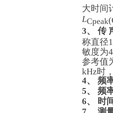
大时间
L
Cpeak
3、 传 
称直径1
敏度为4
参考值为
kHz时
4、 频
5、 频
6、 时
7、 测