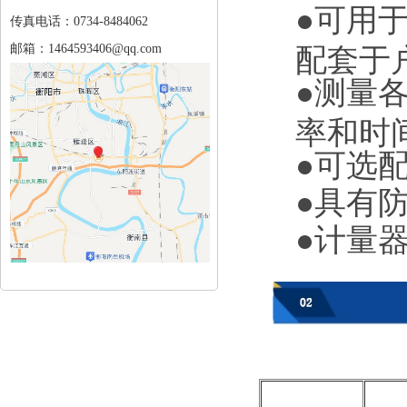
●可用
传真电话：0734-8484062
邮箱：1464593406@qq.com
配套于
●测量
率和时
●可选
●具有
●计量器