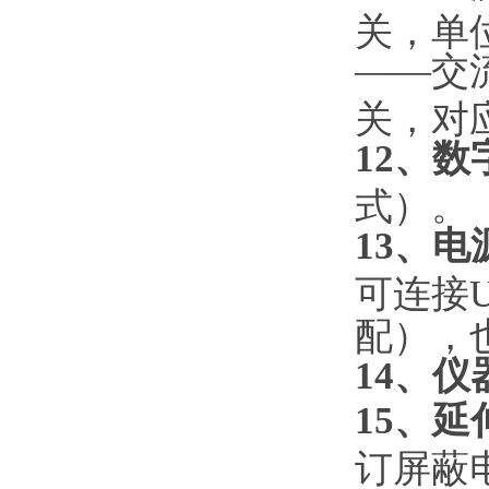
关，单位
——交
关，对
12、数
式）。
13、电
可连接U
配），
14、仪
15、延
订屏蔽