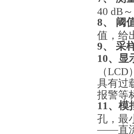
40 dB～
8、 阈
值，给
9、 采
10、显
（LCD
具有过
报警等
11、模
孔，最小
——直