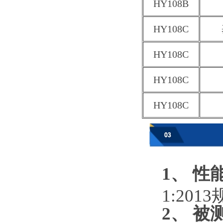
HY108B
HY108C
HY108C
HY108C
HY108C
1、 性
1:201
2、 被