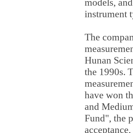
models, and
instrument t
The company
measurement
Hunan Scien
the 1990s. T
measuremen
have won th
and Medium-
Fund", the p
acceptance,