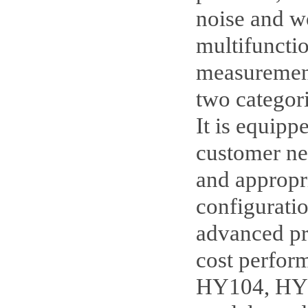
noise and w
multifunctio
measurement
two categor
It is equipp
customer ne
and appropr
configuratio
advanced pro
cost perform
HY104, HY1