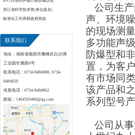
HY128系列声级计获防爆认证
公司生产
浙江省科学技术奖(单位提名)
声、环境
标准化工作再获政府奖励
的现场测量
联系我们
多功能声
防爆型和
地址：湖南省衡阳市雁峰区白沙洲
工业园长塘路6号
置，为客
联系电话：0734-8484008, 0734-
有市场同
8484029
该产品和之前
传真电话：0734-8484062
系列型号产
邮箱：1464593406@qq.com
公司从事