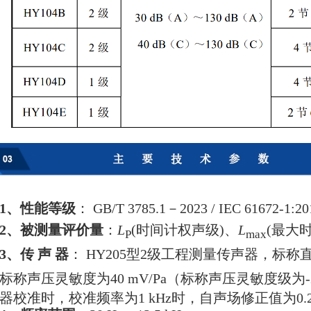
1、性能等级
： GB/T 3785.1－2023 / IEC 61672-
2、被测量评价量
：
L
(时间计权声级)、
L
(最大
P
max
3、传 声 器
： HY205型2级工程测量传声器，标称直
标称声压灵敏度为40 mV/Pa（标称声压灵敏度级为-
器校准时，校准频率为1 kHz时，自声场修正值为0.2