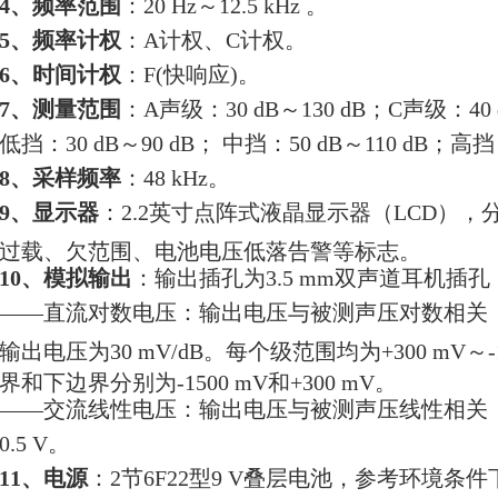
4、频率范围
：20 Hz～12.5 kHz 。
5、频率计权
：A计权、C计权。
6、时间计权
：F(快响应)。
7、测量范围
：A声级：30 dB～130 dB；C声级：4
低挡：30 dB～90 dB； 中挡：50 dB～110 dB；高挡：
8、采样频率
：48 kHz。
9、显示器
：2.2英寸点阵式液晶显示器（LCD），分辨
过载、欠范围、电池电压低落告警等标志。
10、模拟输出
：输出插孔为3.5 mm双声道耳机插孔
——直流对数电压：输出电压与被测声压对数相关
输出电压为30 mV/dB。每个级范围均为+300 mV～
界和下边界分别为-1500 mV和+300 mV。
——交流线性电压：输出电压与被测声压线性相关
0.5 V。
11、电源
：2节6F22型9 V叠层电池，参考环境条