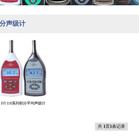
分声级计
HY118系列积分平均声级计
共
1
页
1
条记录