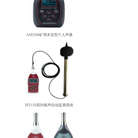
ASD106矿用本安型个人声暴
HY118系列噪声自动监测系统